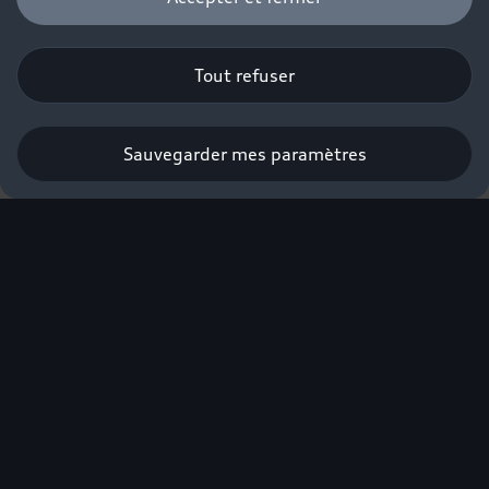
Tout refuser
Sauvegarder mes paramètres
L'excellence électrique
Audi labellisée éco-
score.
Nouvelle Audi Q4 e-tron