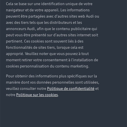
sur-mesure
Cela se base sur une identification unique de votre
navigateur et de votre appareil. Les informations
Découvrez nos solutions et services Audi Business
peuvent être partagées avec d'autres sites web Audi ou
pensés pour faciliter votre mobilité professionnelle.
avec des tiers tels que les distributeurs et les
De la fiscalité à la connectivité, nos experts vous
annonceurs Audi, afin que le contenu publicitaire qui
peut vous être présenté sur d'autres sites internet soit
accompagnent pour trouver les avantages et les
pertinent. Ces cookies sont souvent liés à des
solutions adaptés aux besoins de votre activité.
fonctionnalités de sites tiers, lorsque cela est
approprié. Veuillez noter que vous pouvez à tout
Nous contacter
moment retirer votre consentement à l'installation de
cookies personnalisation du contenu marketing.
Pour obtenir des informations plus spécifiques sur la
manière dont vos données personnelles sont utilisées,
veuillez consulter notre
Politique de confidentialité
et
notre
Politique sur les cookies
.
Trouvez la
solution de
financement