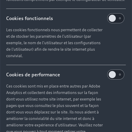
Audi pour les
professionnels
Cookies fonctionnels
Les cookies fonctionnels nous permettent de collecter
Accédez à toute l’excellence Audi avec nos
et de stocker les paramètres de l'utilisateur (par
différentes gammes aux technologies innovantes
exemple, le nom de l'utilisateur et les configurations
et aux finitions haut de gamme. Contactez-nous
de l'utilisateur) afin de rendre le site internet plus
pour échanger et trouver un modèle
convivial.
correspondant à vos besoins.
Cookies de performance
Nous contacter
Ces cookies sont mis en place entre autres par Adobe
Analytics et collectent des informations sur la façon
dont vous utilisez notre site internet, par exemple les
pages que vous consultez le plus souvent et la façon
dont vous vous déplacez sur le site. Ils nous aident à
améliorer la convivialité du site internet et donc à
améliorer votre expérience d'utilisateur. Veuillez noter
que vous pouvez à tout moment retirer votre